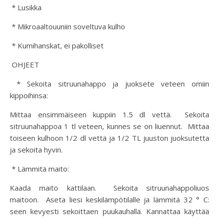
* Lusikka
* Mikroaaltouuniin soveltuva kulho
* Kumihanskat, ei pakolliset
OHJEET
* Sekoita sitruunahappo ja juoksete veteen omiin
kippoihinsa:
Mittaa ensimmäiseen kuppiin 1.5 dl vettä. Sekoita
sitruunahappoa 1 tl veteen, kunnes se on liuennut. Mittaa
toiseen kulhoon 1/2 dl vettä ja 1/2 TL juuston juoksutetta
ja sekoita hyvin.
* Lämmitä maito:
Kaada maito kattilaan. Sekoita sitruunahappoliuos
maitoon. Aseta liesi keskilämpötilalle ja lämmitä 32 ° C:
seen kevyesti sekoittaen puukauhalla. Kannattaa käyttää