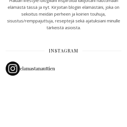
Haluan lifestyle-blogillani inspiroida lukijoitani nauttimaan
elämästä tässä ja nyt. Kirjoitan blogiin elämästäni, joka on
sekoitus meidän perheen ja koirien touhuja,
sisustus/remppajuttuja, reseptejä sekä ajatuksiani minulle
tärkeistä asioista.
INSTAGRAM
elamastanauttien