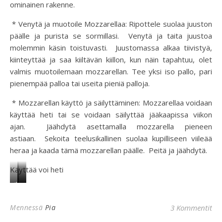
ominainen rakenne.
* Venytä ja muotoile Mozzarellaa: Ripottele suolaa juuston
päälle ja purista se sormillasi. Venytä ja taita juustoa
molemmin käsin toistuvasti. Juustomassa alkaa tiivistyä,
kiinteyttää ja saa kiiltävän kiillon, kun näin tapahtuu, olet
valmis muotoilemaan mozzarellan. Tee yksi iso pallo, pari
pienempää palloa tai useita pieniä palloja.
* Mozzarellan käyttö ja säilyttäminen: Mozzarellaa voidaan
käyttää heti tai se voidaan säilyttää jääkaapissa viikon
ajan. Jäähdytä asettamalla mozzarella pieneen
astiaan. Sekoita teelusikallinen suolaa kupilliseen viileää
heraa ja kaada tämä mozzarellan päälle. Peitä ja jäähdytä.
Käyttää voi heti
ihan
salaattiin
pizzaan
kokonaisena
Mennessä
Pia
3 Kommentit