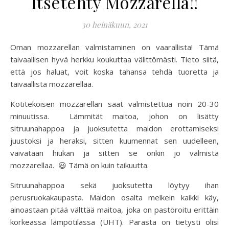
Itsetehty Mozzarella!!
30 heinäkuun, 2021
Oman mozzarellan valmistaminen on vaarallista! Tämä
taivaallisen hyvä herkku koukuttaa välittömästi. Tieto siitä,
että jos haluat, voit koska tahansa tehdä tuoretta ja
taivaallista mozzarellaa.
Kotitekoisen mozzarellan saat valmistettua noin 20-30
minuutissa. Lämmität maitoa, johon on lisätty
sitruunahappoa ja juoksutetta maidon erottamiseksi
juustoksi ja heraksi, sitten kuumennat sen uudelleen,
vaivataan hiukan ja sitten se onkin jo valmista
mozzarellaa. 😃 Tämä on kuin taikuutta.
Sitruunahappoa sekä juoksutetta löytyy ihan
perusruokakaupasta. Maidon osalta melkein kaikki käy,
ainoastaan pitää välttää maitoa, joka on pastöroitu erittäin
korkeassa lämpötilassa (UHT). Parasta on tietysti olisi