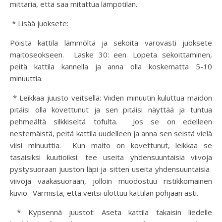
mittaria, että saa mitattua lämpötilan.
* Lisää juoksete:
Poista kattila lämmöltä ja sekoita varovasti juoksete
maitoseokseen. Laske 30: een. Lopeta sekoittaminen,
peitä kattila kannella ja anna olla koskematta 5-10
minuuttia.
* Leikkaa juusto veitsellä: Viiden minuutin kuluttua maidon
pitäisi olla kovettunut ja sen pitäisi näyttää ja tuntua
pehmeältä silkkiseltä tofulta. Jos se on edelleen
nestemäistä, peitä kattila uudelleen ja anna sen seistä vielä
viisi minuuttia. Kun maito on kovettunut, leikkaa se
tasaisiksi kuutioiksi: tee useita yhdensuuntaisia ​​viivoja
pystysuoraan juuston läpi ja sitten useita yhdensuuntaisia ​​
viivoja vaakasuoraan, jolloin muodostuu ristikkomainen
kuvio. Varmista, että veitsi ulottuu kattilan pohjaan asti.
* Kypsennä juustot: Aseta kattila takaisin liedelle