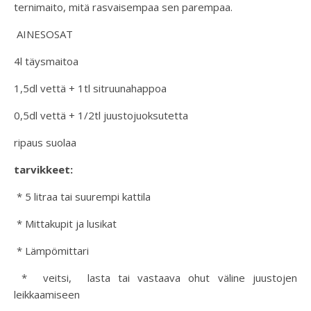
ternimaito, mitä rasvaisempaa sen parempaa.
AINESOSAT
4l täysmaitoa
1,5dl vettä + 1tl sitruunahappoa
0,5dl vettä + 1/2tl juustojuoksutetta
ripaus suolaa
tarvikkeet:
* 5 litraa tai suurempi kattila
* Mittakupit ja lusikat
* Lämpömittari
* veitsi, lasta tai vastaava ohut väline juustojen
leikkaamiseen