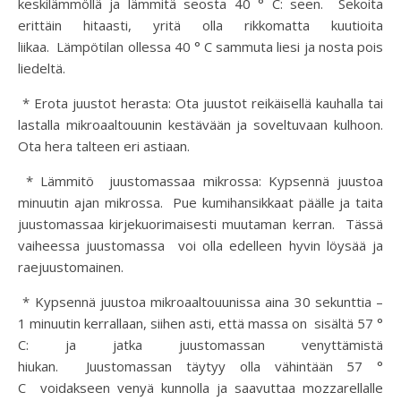
keskilämmöllä ja lämmitä seosta 40 ° C: seen. Sekoita
erittäin hitaasti, yritä olla rikkomatta kuutioita
liikaa. Lämpötilan ollessa 40 ° C sammuta liesi ja nosta pois
liedeltä.
* Erota juustot herasta: Ota juustot reikäisellä kauhalla tai
lastalla mikroaaltouunin kestävään ja soveltuvaan kulhoon.
Ota hera talteen eri astiaan.
* Lämmitö juustomassaa mikrossa: Kypsennä juustoa
minuutin ajan mikrossa. Pue kumihansikkaat päälle ja taita
juustomassaa kirjekuorimaisesti muutaman kerran. Tässä
vaiheessa juustomassa voi olla edelleen hyvin löysää ja
raejuustomainen.
* Kypsennä juustoa mikroaaltouunissa aina 30 sekunttia –
1 minuutin kerrallaan, siihen asti, että massa on sisältä 57 °
C: ja jatka juustomassan venyttämistä
hiukan. Juustomassan täytyy olla vähintään 57 °
C voidakseen venyä kunnolla ja saavuttaa mozzarellalle