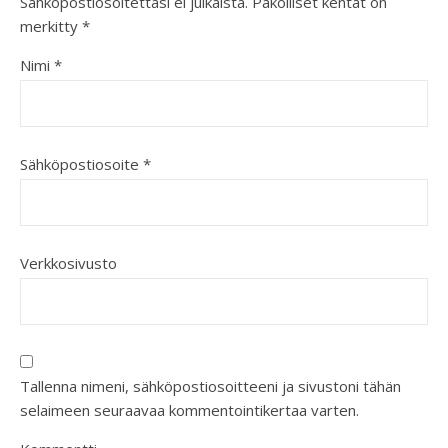
Sähköpostiosoitettasi ei julkaista.
Pakolliset kentät on
merkitty
*
Nimi
*
Sähköpostiosoite
*
Verkkosivusto
Tallenna nimeni, sähköpostiosoitteeni ja sivustoni tähän
selaimeen seuraavaa kommentointikertaa varten.