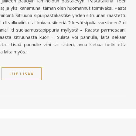
 jälkeen päädyin laminoidun pastalevyn. Pastataikina Teen
na) ja yksi kanamuna, tämän olen huomannut toimivaksi. Pasta
inointi Sitruuna-sipulipastakastike yhden sitruunan raastettu
dl valkoviiniä tai kuivaa siideriä 2 kevätsipulia varsineen2 dl
ia1 tl suolaamustapippuria myllystä – Raasta parmesaani,
aasta sitruunasta kuori – Sulata voi pannulla, laita sekaan
ta– Lisää pannulle viini tai siideri, anna kiehua hetki että
ja laita myös…
LUE LISÄÄ