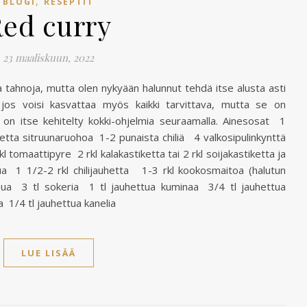
,
BLOGI
RESEPTIT
ed curry
23 maaliskuun, 2022
a tahnoja, mutta olen nykyään halunnut tehdä itse alusta asti
i, jos voisi kasvattaa myös kaikki tarvittava, mutta se on
 on itse kehitelty kokki-ohjelmia seuraamalla. Ainesosat 1
retta sitruunaruohoa 1-2 punaista chiliä 4 valkosipulinkynttä
 tomaattipyre 2 rkl kalakastiketta tai 2 rkl soijakastiketta ja
 1 1/2-2 rkl chilijauhetta 1-3 rkl kookosmaitoa (halutun
ua 3 tl sokeria 1 tl jauhettua kuminaa 3/4 tl jauhettua
a 1/4 tl jauhettua kanelia
LUE LISÄÄ