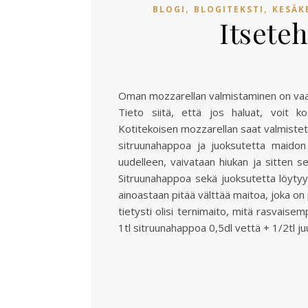
,
,
BLOGI
BLOGITEKSTI
KESÄK
Itseteh
Oman mozzarellan valmistaminen on vaara
Tieto siitä, että jos haluat, voit k
Kotitekoisen mozzarellan saat valmistet
sitruunahappoa ja juoksutetta maidon 
uudelleen, vaivataan hiukan ja sitten s
Sitruunahappoa sekä juoksutetta löytyy
ainoastaan pitää välttää maitoa, joka on
tietysti olisi ternimaito, mitä rasvai
1tl sitruunahappoa 0,5dl vettä + 1/2tl ju