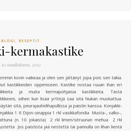
,
BLOGI
RESEPTIT
i-kermakastike
20 maaliskuun, 2022
semmin kovin vaikeaa ja olen sen jättänyt jopa pois sen takia.
ut kastikkeiden oppimiseen. Kastike nostaa ruuan ihan eri
tikkeita ja muita kermapohjaisia kastikkeita. Tästä
tikkeeni, siihen kun lisää yrttejä saa sitä hiukan muokattua.
ytän sitä, peurajauhelihapullissa ja paistin kanssa. Konjakki-
akkia 1 tl Dijon-sinappia 1 rkl vasikkafondia Musta-, valko-,
kattuna (n. 10 jokaista) 2 rkl limen/sitruunan mehua 2 rkl
stetta Jos paistista jää nestettä tai pannulla on lihan lientä