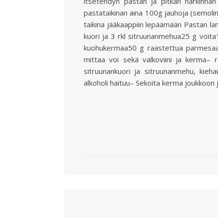
itsetehdyn pastan ja pitkän harkinnan
pastataikinan aina 100g jauhoja (semoli
taikina jääkaappiin lepäämään Pastan lam
kuori ja 3 rkl sitruunanmehua25 g voita1 
kuohukermaa50 g raastettua parmesaan
mittaa voi sekä valkoviini ja kerma– r
sitruunankuori ja sitruunanmehu, kiehau
alkoholi haituu– Sekoita kerma joukkoon 