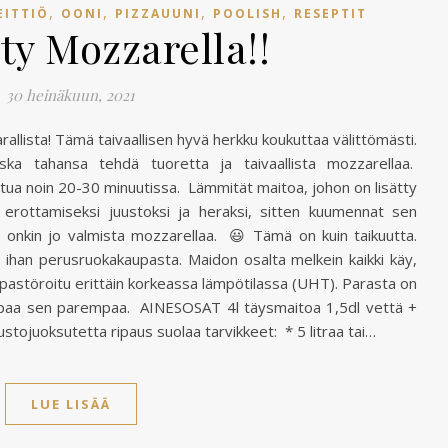
,
,
,
,
EITTIÖ
OONI
PIZZAUUNI
POOLISH
RESEPTIT
ty Mozzarella!!
30 heinäkuun, 2021
llista! Tämä taivaallisen hyvä herkku koukuttaa välittömästi.
oska tahansa tehdä tuoretta ja taivaallista mozzarellaa.
tua noin 20-30 minuutissa. Lämmität maitoa, johon on lisätty
erottamiseksi juustoksi ja heraksi, sitten kuumennat sen
e onkin jo valmista mozzarellaa. 😃 Tämä on kuin taikuutta.
 ihan perusruokakaupasta. Maidon osalta melkein kaikki käy,
 pastöroitu erittäin korkeassa lämpötilassa (UHT). Parasta on
sempaa sen parempaa. AINESOSAT 4l täysmaitoa 1,5dl vettä +
ustojuoksutetta ripaus suolaa tarvikkeet: * 5 litraa tai…
LUE LISÄÄ