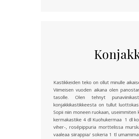
Konjakk
Kastikkeiden teko on ollut minulle aikai
Viimeisen vuoden aikana olen panostan
tasolle. Olen tehnyt punaviinikas
konjakkikastikkeesta on tullut luottokas
Sopii niin moneen ruokaan, useimmiten kä
kermakastike 4 dl Kuohukermaa 1 dl konj
viher-, rosépippuria morttelissa murs
vaaleaa siirappia/ sokeria 1 tl umamimau