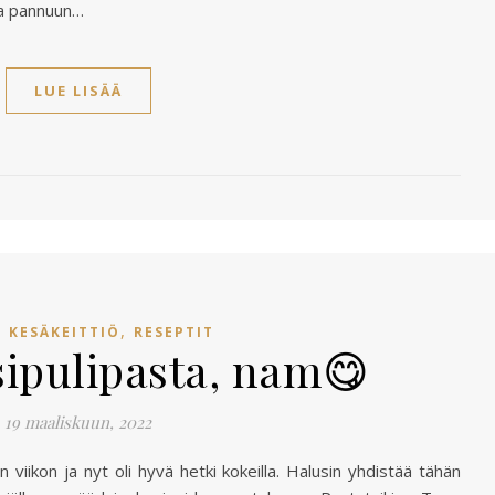
ma pannuun…
LUE LISÄÄ
,
,
KESÄKEITTIÖ
RESEPTIT
sipulipasta, nam😋
19 maaliskuun, 2022
viikon ja nyt oli hyvä hetki kokeilla. Halusin yhdistää tähän