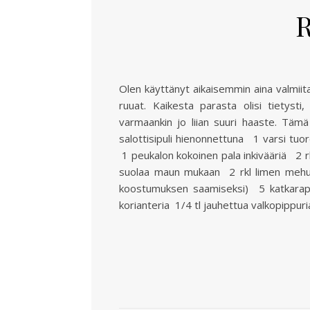
R
Olen käyttänyt aikaisemmin aina valmiit
ruuat. Kaikesta parasta olisi tietyst
varmaankin jo liian suuri haaste. Tämä
salottisipuli hienonnettuna 1 varsi tuo
1 peukalon kokoinen pala inkivääriä 2 rkl
suolaa maun mukaan 2 rkl limen mehua
koostumuksen saamiseksi) 5 katkarap
korianteria 1/4 tl jauhettua valkopippuri