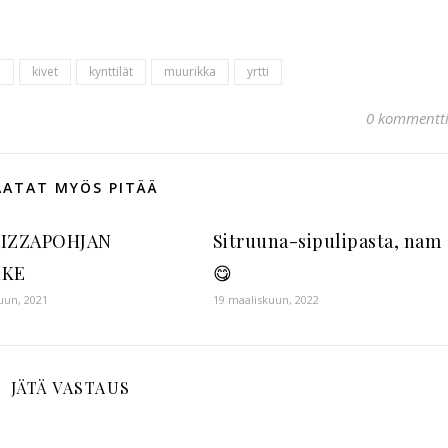
ö
kivet
kynttilät
muurikka
yrtti
0 kommentt
AATAT MYÖS PITÄÄ
PIZZAPOHJAN
Sitruuna-sipulipasta, nam
IKE
😋
uun, 2021
19 maaliskuun, 2022
JÄTÄ VASTAUS