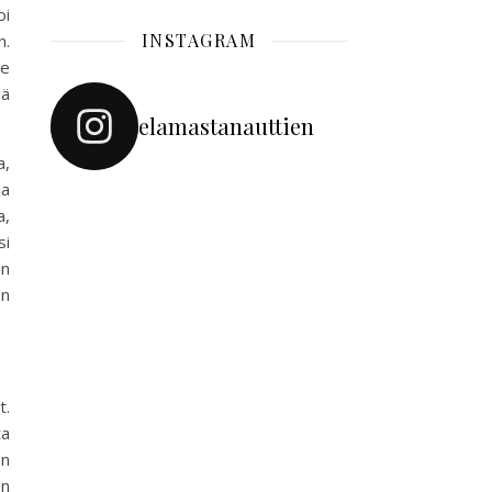
oi
INSTAGRAM
n.
le
lä
elamastanauttien
a,
ja
a,
si
in
on
t.
ta
an
en