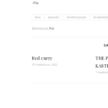
-Pia
Ikea
kamado
kerittiönpöytä
kesäkeitti
Mennessä
Pia
S
Red curry
THE 
23 maaliskuun, 2022
KAST
1 maalisk