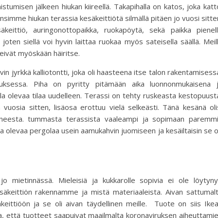
lmistumisen jälkeen hiukan kiireellä. Takapihalla on katos, joka katt
simme hiukan terassia kesäkeittiötä silmällä pitäen jo vuosi sitte
­keit­tiö, auringonottopaikka, ruo­ka­pöy­tä, sekä paik­ka pienel
 jo­ten siel­lä voi hyvin lait­taa ruo­kaa myös sa­tei­sel­la sääl­lä. Meil
 eivät myöskään häiritse.
yvin jyrkkä kalliotontti, joka oli haasteena itse talon rakentamisess
uksessa. Piha on pyritty pitämään aika luonnonmukaisena 
lla olevaa tilaa uudelleen. Te­ras­si on teh­ty ruskeasta kestopuust
 vuosia sitten, lisäosa erottuu vielä selkeästi. Tänä kesänä oli
tuneesta. tummasta terassista vaaleampi ja sopimaan paremm
la ole­vaa pergolaa usein aa­mu­kah­vin juo­mi­seen ja kesäiltaisin se 
än jo mietinnässä. Mieleisiä ja kukkarolle sopivia ei ole löytyny
esäkeittiön rakennamme ja mistä materiaaleista. Aivan sattumal
eittiöön ja se oli aivan täydellinen meille. Tuote on siis Ike
oja, että tuotteet saapuivat maailmalta koronaviruksen aiheuttami