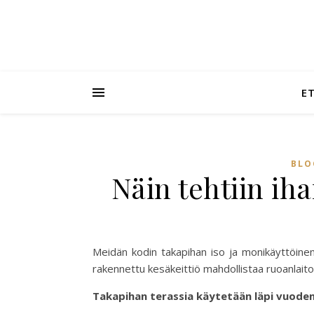
E
BLO
Näin tehtiin iha
Meidän kodin takapihan iso ja monikäyttöine
rakennettu kesäkeittiö mahdollistaa ruoanlaito
Takapihan terassia käytetään läpi vuode