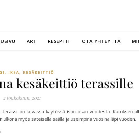
TUSIVU
ART
RESEPTIT
OTA YHTEYTTÄ
MI
,
,
GI
IKEA
KESÄKEITTIÖ
na kesäkeittiö terassille
2 toukokuun, 2021
n terassi on kovassa käytössä ison osan vuodesta. Katoksen al
n ulkona myös sateisella säällä ja useimpina vuosina läpi vuoden.
n