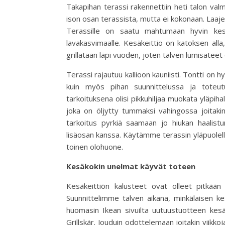
Takapihan te­ras­si ra­ken­net­tiin heti talon va
ison osan terassista, mutta ei kokonaan. Laajen
Te­ras­sil­le on saatu mahtumaan hy­vin ke­sä
lavakasvimaalle. Ke­sä­keit­tiö on ka­tok­sen al­la,
grillataan läpi vuoden, joten talven lumisateet
Terassi rajautuu kallioon kauniisti. Tontti on h
kuin myös pihan suunnittelussa ja toteut
tarkoituksena olisi pikkuhiljaa muokata yläpiha
joka on öljytty tummaksi vahingossa joitakin
tarkoitus pyrkiä saamaan jo hiukan haalis
lisäosan kanssa. Käyt­ämme te­ras­sin ylä­puo­lel­
toinen olohuone.
Ke­sä­ko­kin unel­mat käyvät toteen
Ke­sä­keit­ti­ön ka­lus­teet ovat olleet pitkä
Suunnittelimme talven aikana, minkälaisen k
huomasin Ikean sivuilta uutuustuotteen kesäk
Grillskär. Jouduin odottelemaan joitakin viikk