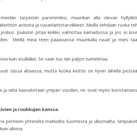
meidän tarpeisiin paremmiksi, muurikan alla olevan hyllykk
keit­ti­ön as­ti­oita ja ruo­an­lait­to­tar­vik­keet. Meillä tehdään ruo­ka te
lakin joskus. Jouluisin pitää kinkku valmistaa kamadossa ja jos ei kov
en. Meillä minä teen pääasiassa muurikalla ruuat ja mies ta
lkona kuin sisälläkin. Se vaan tuo niin paljon tunnelmaa.
vat tässä altaassa, mutta koska keittiö on hyvin lähellä pestä
sa ja niitä kasvatetaan ympäri vuoden, ne ovat myös koristamas
i­vien ja ruukkujen kanssa.
a perheen yhteisiltä matkoilta Suomesta ja ulkomailta. Simpukoi
kuin ulkona.