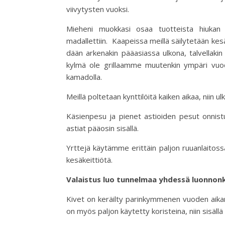
viivytysten vuoksi.
Mieheni muokkasi osaa tuotteista hiukan 
madallettiin. Kaa­peis­sa meillä säi­ly­te­tään ke­sä­
dään ar­ke­na­kin pää­a­si­as­sa ul­ko­na, talvel
kylmä ole grillaamme muutenkin ympäri vuod
kamadolla.
Meillä poltetaan kynttilöitä kaiken aikaa, niin u
Käsienpesu ja pienet astioiden pesut onnistu
astiat pääosin sisällä.
Yrttejä käytämme erittäin paljon ruuanlaitos
kesäkeittiötä.
Valaistus luo tunnelmaa yhdessä luon­non­k
Kivet on keräilty parinkymmenen vuoden aikan
on myös paljon käytetty koristeina, niin sisällä 